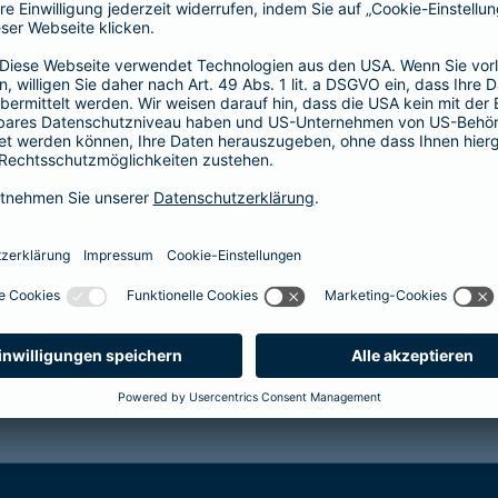
t-Versicherung für Mietfahrzeuge im Ausland?
 Fahrten mit ungestempeltem Kennzeichen?
chutz in der Vollkaskoversicherung?
 der Kfz-Versicherung?
versichert?