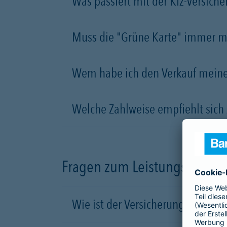
Was passiert mit der Kfz-Versiche
Muss die "Grüne Karte" immer m
Wem habe ich den Verkauf meine
Welche Zahlweise empfiehlt sich 
Fragen zum Leistungsumfang 
Wie ist der Versicherungsschutz