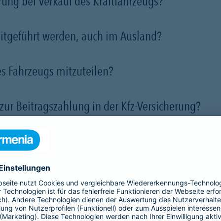
rung bei Verkauf des Kraftfahrzeugs?
itgeführt werden, auch im Ausland?
s Fahrzeugs mitzuteilen?
zur Beitragszahlung in der Kfz-Versicherung?
in der Kfz-Versicherung
 bei fremdverschuldeten Schäden im Ausland?