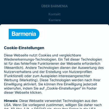
ÜBER BARMENIA
Kontakt
Karriere
Presse
Unternehmen
Anfahrt
Affiliate-Partner werden
Barmenia ist Teil der BarmeniaGothaer
BELIEBTE SEITEN
Kranken-Zusatzversicherung
Tierversicherungen
Haftpflichtversicherung
Hausratversicherung
SERVICE
Adresse ändern