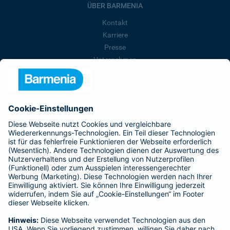
ÜBER BARMENIA
Kontakt
Karriere
Presse
Unternehmen
Anfahrt
Affiliate-Partner werden
Barmenia ist Teil der BarmeniaGothaer
BELIEBTE SEITEN
Kranken-Zusatzversicherung
Tierversicherungen
Haftpflichtversicherung
Hausratversicherung
SERVICE
Adresse ändern
Schaden melden