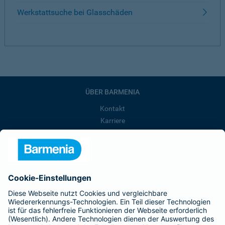
Werkstattsuche bei Glasschäden
ÜBER BARMENIA
Kontakt
Karriere
Presse
Unternehmen
Anfahrt
Affiliate-Partner werden
Barmenia ist Teil der BarmeniaGothaer
BELIEBTE SEITEN
Kranken-Zusatzversicherung