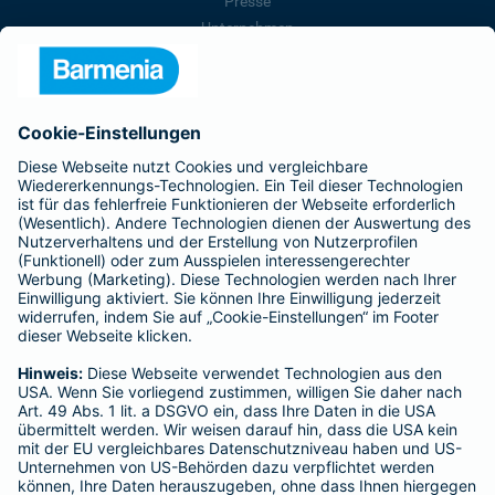
Presse
Unternehmen
Anfahrt
Affiliate-Partner werden
Barmenia ist Teil der BarmeniaGothaer
BELIEBTE SEITEN
Kranken-Zusatzversicherung
Tierversicherungen
Haftpflichtversicherung
Hausratversicherung
SERVICE
Adresse ändern
Schaden melden
Kilometerstandsmeldung
Serviceübersicht